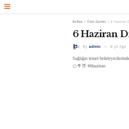
BirBes
>
Özel Günler
>
6 Haziran 
6 Haziran D
By
admin
8 yıl Ago
Sağlığın temel belirleyicileri
🍊🥦🍑 #6haziran