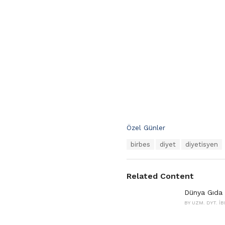
C
Özel Günler
a
T
birbes
diyet
diyetisyen
t
a
e
g
g
s
o
Related Content
:
r
i
Dünya Gıda 
e
BY
UZM. DYT. İ
s
: