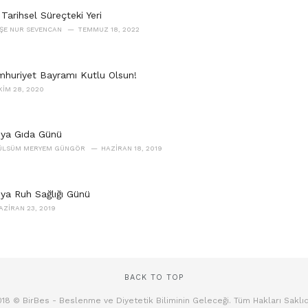
arihsel Süreçteki Yeri
YŞE NUR SEVENCAN
TEMMUZ 18, 2022
huriyet Bayramı Kutlu Olsun!
KIM 28, 2020
nya Gıda Günü
GÜLSÜM MERYEM GÜNGÖR
HAZIRAN 18, 2019
ya Ruh Sağlığı Günü
AZIRAN 23, 2019
BACK TO TOP
18 © BirBes - Beslenme ve Diyetetik Biliminin Geleceği. Tüm Hakları Saklıd