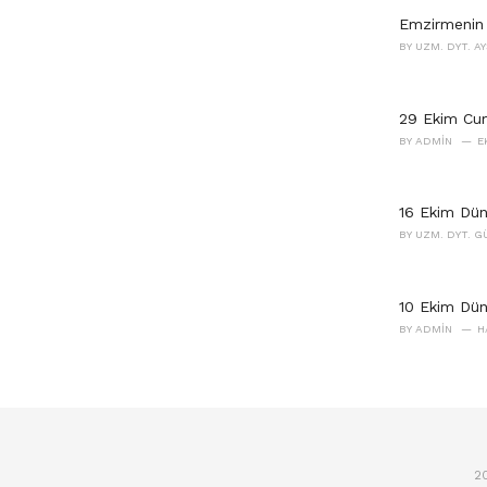
Emzirmenin T
BY
UZM. DYT. A
29 Ekim Cum
BY
ADMIN
E
16 Ekim Dü
BY
UZM. DYT. 
10 Ekim Dün
BY
ADMIN
H
20