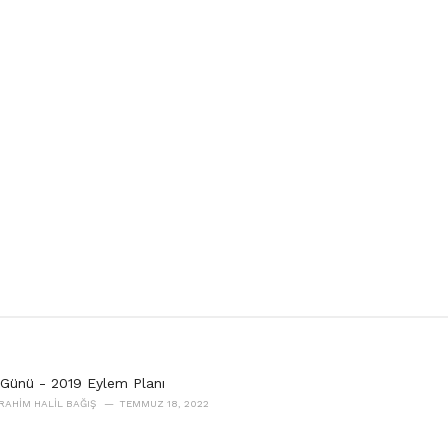
Günü - 2019 Eylem Planı
BRAHIM HALIL BAĞIŞ
TEMMUZ 18, 2022