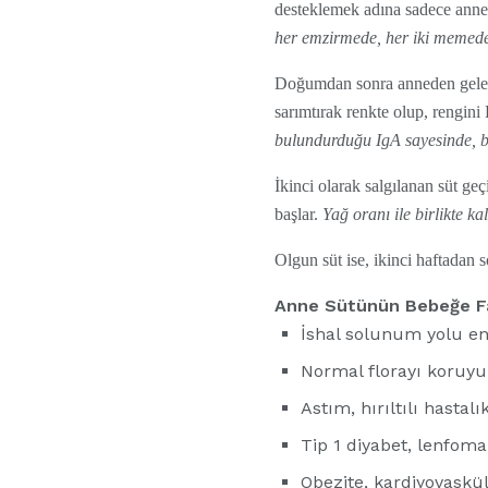
desteklemek adına sadece anne s
her emzirmede, her iki memede 
Doğumdan sonra anneden gelen il
sarımtırak renkte olup, rengin
bulundurduğu IgA sayesinde, be
İkinci olarak salgılanan süt geç
başlar.
Yağ oranı ile birlikte ka
Olgun süt ise, ikinci haftadan s
Anne Sütünün Bebeğe Fa
İshal solunum yolu en
Normal florayı koruyup, 
Astım, hırıltılı hastalı
Tip 1 diyabet, lenfoma,
Obezite, kardiyovasküle