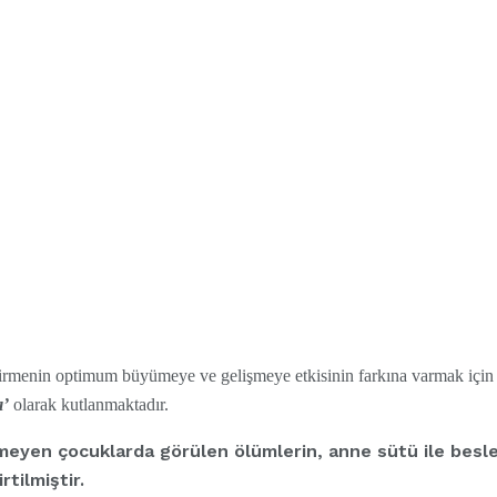
irmenin optimum büyümeye ve gelişmeye etkisinin farkına varmak için
ı’
olarak kutlanmaktadır.
meyen çocuklarda görülen ölümlerin, anne sütü ile besl
rtilmiştir.