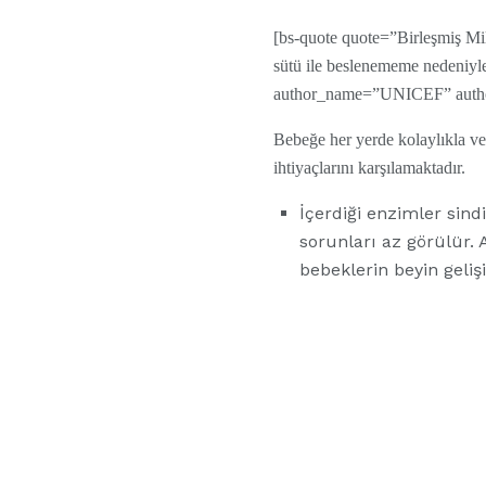
[bs-quote quote=”Birleşmiş Mi
sütü ile beslenememe nedeniyle
author_name=”UNICEF” author_
Bebeğe her yerde kolaylıkla ver
ihtiyaçlarını karşılamaktadır.
İçerdiği enzimler sindir
sorunları az görülür. 
bebeklerin beyin gelişi