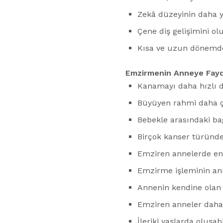
Zekâ düzeyinin daha y
Çene diş gelişimini ol
Kısa ve uzun dönemde
Emzirmenin Anneye Fayd
Kanamayı daha hızlı d
Büyüyen rahmi daha ça
Bebekle arasındaki bağ
Birçok kanser türünde
Emziren annelerde en
Emzirme işleminin anne
Annenin kendine olan 
Emziren anneler daha 
İleriki yaşlarda oluşa