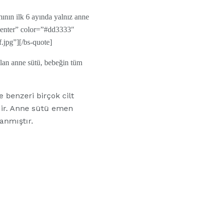
nın ilk 6 ayında yalnız anne
”center” color=”#dd3333″
jpg”][/bs-quote]
olan anne sütü, bebeğin tüm
ve benzeri birçok cilt
idir. Anne sütü emen
lanmıştır.