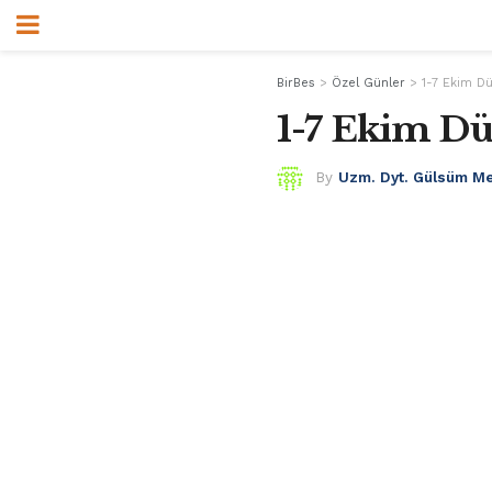
BirBes
>
Özel Günler
>
1-7 Ekim D
1-7 Ekim D
By
Uzm. Dyt. Gülsüm M