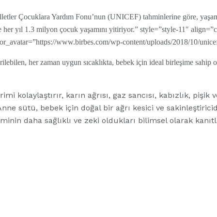
lletler Çocuklara Yardım Fonu’nun (UNICEF) tahminlerine göre, yaşamı
 her yıl 1.3 milyon çocuk yaşamını yitiriyor.” style=”style-11″ align=
avatar=”https://www.birbes.com/wp-content/uploads/2018/10/unicef.
ilebilen, her zaman uygun sıcaklıkta, bebek için ideal birleşime sahip 
imi kolaylaştırır, karın ağrısı, gaz sancısı, kabızlık, pişik 
Anne sütü, bebek için doğal bir ağrı kesici ve sakinleştiric
minin daha sağlıklı ve zeki oldukları bilimsel olarak kanıt