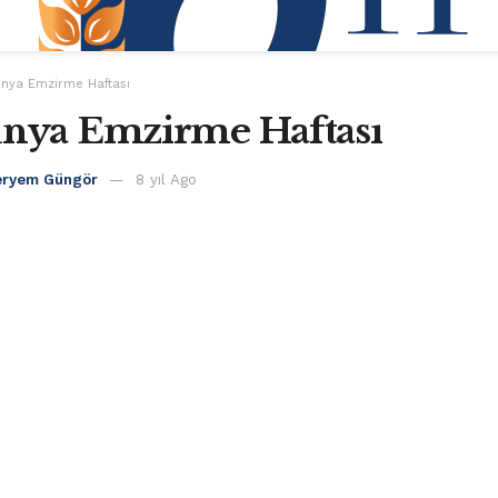
ünya Emzirme Haftası
ünya Emzirme Haftası
eryem Güngör
8 yıl Ago