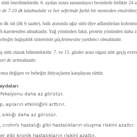
ütü önerilmektedir. 6. aydan sonra tamamlayıcı besinlerle birlikte 24 a
de 7-10 dk tutulmalıdır ve her seferinde farklı bir memeden emzirilmey
k süt (ilk 6 saatte), halk arasında ağız sütü diye adlandırılan kolost
i B-karotenden almaktadır. Yağ yönünden fakir, protein yönünden daha 
beğin bağışıklık sisteminin güçlenmesine yardımcı olmaktadır.
iş sütü olarak bilinmektedir. 7. ve 15. günler arası olgun süte geçiş evr
lori de artmaktadır.
onra değişen ve bebeğin ihtiyaçlarını karşılayan süttür.
ydaları
feksiyonu daha az görülür.
aşıların etkinliğini arttırır.
k sıklığı daha az görülür.
 crohn’s hastalığı gibi hastalıkların oluşma riskini azaltır.
r gibi kronik hastalıkların riskini azaltır.