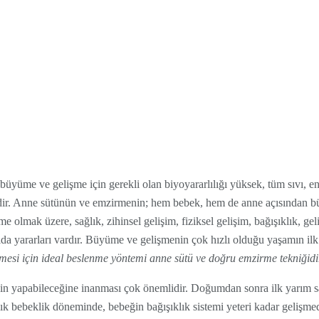
üyüme ve gelişme için gerekli olan biyoyararlılığı yüksek, tüm sıvı, ene
ndir. Anne sütünün ve emzirmenin; hem bebek, hem de anne açısından b
 olmak üzere, sağlık, zihinsel gelişim, fiziksel gelişim, bağışıklık, gel
 yararları vardır. Büyüme ve gelişmenin çok hızlı olduğu yaşamın ilk 
mesi için ideal beslenme yöntemi anne sütü ve doğru emzirme tekniğidi
enin yapabileceğine inanması çok önemlidir. Doğumdan sonra ilk yarım 
lık bebeklik döneminde, bebeğin bağışıklık sistemi yeteri kadar gelişmed