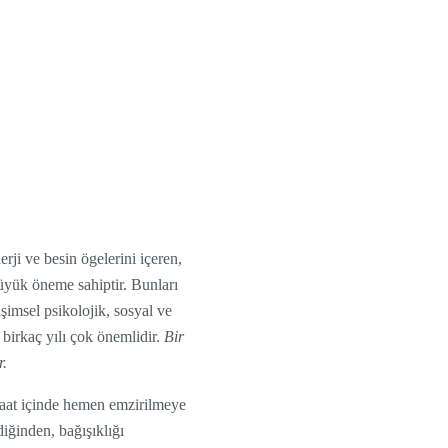
rji ve besin ögelerini içeren,
üyük öneme sahiptir. Bunları
işimsel psikolojik, sosyal ve
birkaç yılı çok önemlidir.
Bir
r.
saat içinde hemen emzirilmeye
iğinden, bağışıklığı