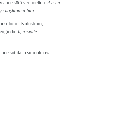
y anne sütü verilmelidir.
Ayrıca
e başlanılmalıdır.
rum sütüdür. Kolostrum,
zengindir.
İçerisinde
esinde süt daha sulu olmaya