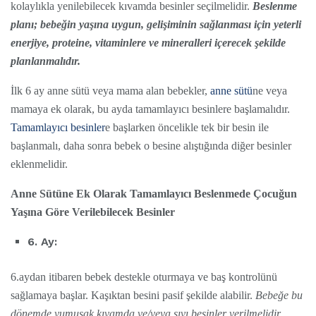
kolaylıkla yenilebilecek kıvamda besinler seçilmelidir.
Beslenme
planı; bebeğin yaşına uygun, gelişiminin sağlanması için yeterli
enerjiye, proteine, vitaminlere ve mineralleri içerecek şekilde
planlanmalıdır.
İlk 6 ay anne sütü veya mama alan bebekler,
anne sütü
ne veya
mamaya ek olarak, bu ayda tamamlayıcı besinlere başlamalıdır.
Tamamlayıcı besinler
e başlarken öncelikle tek bir besin ile
başlanmalı, daha sonra bebek o besine alıştığında diğer besinler
eklenmelidir.
Anne Sütüne Ek Olarak Tamamlayıcı Beslenmede Çocuğun
Yaşına Göre Verilebilecek Besinler
6. Ay:
6.aydan itibaren bebek destekle oturmaya ve baş kontrolünü
sağlamaya başlar. Kaşıktan besini pasif şekilde alabilir.
Bebeğe bu
dönemde yumuşak kıvamda ve/veya sıvı besinler verilmelidir.