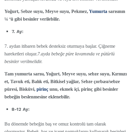
Yoğurt, Sebze suyu, Meyve suyu, Pekmez,
Yumurta
sarısının
¼ ‘ü gibi besinler verilebilir.
7. Ay:
7. aydan itibaren bebek desteksiz oturmaya başlar. Çiğneme
hareketleri oluşur.
7.ayda bebeğe püre kıvamında ve pütürlü
besinler verilmelidir.
Tam yumurta sarısı, Yoğurt, Meyve suyu, sebze suyu, Kırmızı
et, Tavuk eti, Balık eti, Bitkisel yağlar, Sebze çorbası/sebze
püresi, Bisküvi,
pirinç
unu, ekmek içi, pirinç gibi besinler
bebeğin beslenmesine eklenebilir.
8-12 Ay:
Bu dönemde bebeğin baş ve omuz kontrolü tam olarak
oluşmuştur. Bebek, baş ve işaret parmaklarını kullanarak besinleri